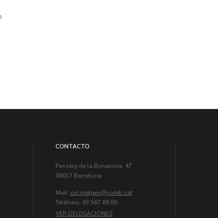
o
CONTACTO
Passeig de la Bonanova, 47
08017 Barcelona
Mail:
col.metges
Telèfono: 93 567 88 88
VER DELEGACIONES