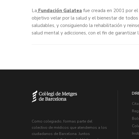
La
Fundación Galatea
fue creada en 2001 por el
objetivo velar por la salud y el bienestar de todos
saludables, y consiguiendo la rehabilitación y rein
salud mental y adicciones, con el fin de garantizar l
DIR
Cita
Regi
Bol
Como colegiado, formas parte del
Col
colectivo de médicos que atendemos a los
Inst
ciudadanos de Barcelona. Juntos