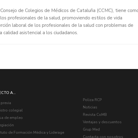
 Consejo de Colegios de Médicos de Cataluña (CCMC), tiene com
 los profesionales de la salud, promoviendo estilos de vida
serción laboral de los profesionales de la salud con problemas de
a calidad asistencial a los ciudadanos.
ECTO A...
Poliza RCP
 previa
Noticias
stro colegial
Revista CoMB
sa de empleo
Ventajas y descuentos
egiación
Grup Med
ituto de Formación Médica y Liderage
Contacta con nosotros