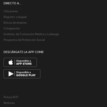
DIRECTO A...
Cita previa
Registro colegial
Bolsa de empleo
Colegiación
Instituto de Formación Médica y Liderage
Programa de Protección Social
DESCÁRGATE LA APP COMB
Poliza RCP
Noticias