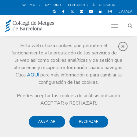
WEBMAIL
APP COMB
CONTACTO
ÁREA PRIVADA
CATALÀ
toggle n
Esta web utiliza cookies que permiten el
funcionamiento y la prestación de los servicios de
Noticias
la web así como cookies analíticas y de sesión que
Comunicación
Noticias
almacenan y recuperan información cuando navegas.
La Junta Comarcal del Baix Llobregat del Colegio de Médicos celebra
el acto de la Profesión Médica
Clica
AQUÍ
para más información o para cambiar la
configuración de las cookies.
Puedes aceptar las cookies de anàlisis pulsando
ACEPTAR o RECHAZAR.
ACEPTAR
RECHAZAR