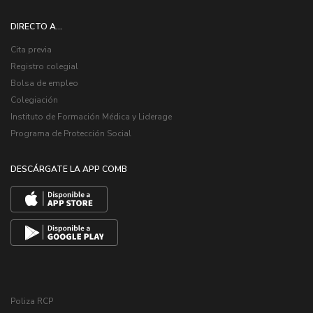
DIRECTO A...
Cita previa
Registro colegial
Bolsa de empleo
Colegiación
Instituto de Formación Médica y Liderage
Programa de Protección Social
DESCÁRGATE LA APP COMB
Poliza RCP