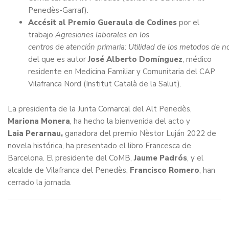
Penedès-Garraf).
Accésit al Premio Gueraula de Codines
por el
trabajo
Agresiones laborales en los
centros
d
e atención primaria: Utilidad de los metodos de no
del que es autor
José Alberto Domínguez
, médico
residente en Medicina Familiar y Comunitaria del CAP
Vilafranca Nord (Institut Català de la Salut).
La presidenta de la Junta Comarcal del Alt Penedès,
Mariona Monera
, ha hecho la bienvenida del acto y
Laia Perarnau,
ganadora del premio Nèstor Luján 2022 de
novela histórica, ha presentado el libro Francesca de
Barcelona. El presidente del CoMB,
Jaume Padrós
, y el
alcalde de Vilafranca del Penedès,
Francisco Romero
, han
cerrado la jornada.