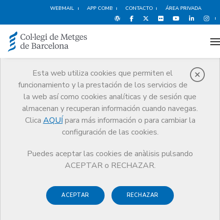
WEBMAIL
APP COMB
CONTACTO
ÁREA PRIVADA
t
Esta web utiliza cookies que permiten el
funcionamiento y la prestación de los servicios de
Noticias
la web así como cookies analíticas y de sesión que
Comunicación
Noticias
almacenan y recuperan información cuando navegas.
La Junta Comarcal del Alt Penedès del Colegio de Médicos de
Barcelona celebra el Acto de la Profesión Médica
Clica
AQUÍ
para más información o para cambiar la
configuración de las cookies.
Puedes aceptar las cookies de anàlisis pulsando
ACEPTAR o RECHAZAR.
ACEPTAR
RECHAZAR