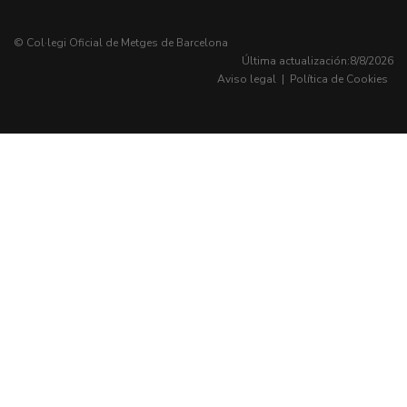
© Col·legi Oficial de Metges de Barcelona
Última actualización:
8/8/2026
Aviso legal
|
Política de Cookies