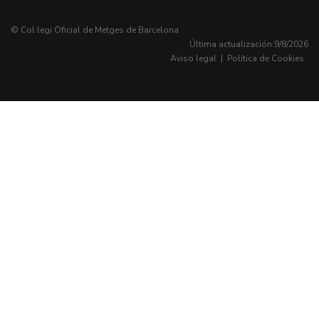
© Col·legi Oficial de Metges de Barcelona
Última actualización:
9/8/2026
Aviso legal
|
Política de Cookies