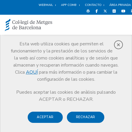
WEBMAIL
APP COMB
CONTACTO
ÁREA PRIVADA
Esta web utiliza cookies que permiten el
funcionamiento y la prestación de los servicios de
Noticias
la web así como cookies analíticas y de sesión que
Comunicación
Noticias
almacenan y recuperan información cuando navegas.
La Jornada sanitaria del Mundo Rural de Berga llega a la décima
edición. Video disponible
Clica
AQUÍ
para más información o para cambiar la
configuración de las cookies.
Puedes aceptar las cookies de anàlisis pulsando
ACEPTAR o RECHAZAR.
ACEPTAR
RECHAZAR