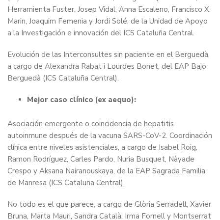
Herramienta Fuster, Josep Vidal, Anna Escaleno, Francisco X.
Marin, Joaquim Femenia y Jordi Solé, de la Unidad de Apoyo
a la Investigación e innovación del ICS Cataluña Central.
Evolución de las Interconsultes sin paciente en el Berguedà,
a cargo de Alexandra Rabat i Lourdes Bonet, del EAP Bajo
Berguedà (ICS Cataluña Central).
Mejor caso clínico (ex aequo):
Asociación emergente o coincidencia de hepatitis
autoinmune después de la vacuna SARS-CoV-2. Coordinación
clínica entre niveles asistenciales, a cargo de Isabel Roig,
Ramon Rodríguez, Carles Pardo, Nuria Busquet, Nàyade
Crespo y Aksana Nairanouskaya, de la EAP Sagrada Familia
de Manresa (ICS Cataluña Central).
No todo es el que parece, a cargo de Glòria Serradell, Xavier
Bruna, Marta Mauri, Sandra Català, Irma Fornell y Montserrat