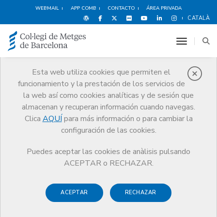
WEBMAIL
APP COMB
CONTACTO
ÁREA PRIVADA
CATALÀ
toggle n
Esta web utiliza cookies que permiten el
funcionamiento y la prestación de los servicios de
Noticias
la web así como cookies analíticas y de sesión que
Comunicación
Noticias
almacenan y recuperan información cuando navegas.
La carrera atlética de los Medijocs llega a su 20ª edición con récord de
participantes
Clica
AQUÍ
para más información o para cambiar la
configuración de las cookies.
Puedes aceptar las cookies de anàlisis pulsando
ACEPTAR o RECHAZAR.
ACEPTAR
RECHAZAR