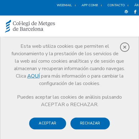
WEBMAIL
APP COMB
CONTACTO
ÁR
Esta web utiliza cookies que permiten el
funcionamiento y la prestación de los servicios de
Noticias
la web así como cookies analíticas y de sesión que
Comunicación
Noticias
almacenan y recuperan información cuando navegas.
La Candidatura del Dr. Vilardell ha resultado ganadora en las
elecciones a la Junta de Gobierno
Clica
AQUÍ
para más información o para cambiar la
configuración de las cookies.
Puedes aceptar las cookies de anàlisis pulsando
ACEPTAR o RECHAZAR.
ACEPTAR
RECHAZAR
12 FEBRERO DE 2010
La Candidatura del Dr.