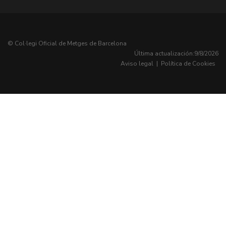
© Col·legi Oficial de Metges de Barcelona
Última actualización:
9/8/2026
Aviso legal
|
Política de Cookies