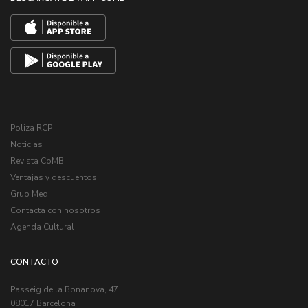
Poliza RCP
Noticias
Revista CoMB
Ventajas y descuentos
Grup Med
Contacta con nosotros
Agenda Cultural
CONTACTO
Passeig de la Bonanova, 47
08017 Barcelona