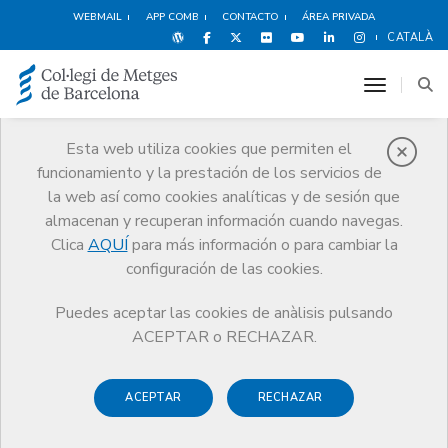
WEBMAIL
APP COMB
CONTACTO
ÁREA PRIVADA
CATALÀ
toggle n
Esta web utiliza cookies que permiten el
funcionamiento y la prestación de los servicios de
Noticias
la web así como cookies analíticas y de sesión que
Comunicación
Noticias
almacenan y recuperan información cuando navegas.
La atención primaria y la transformación del sistema de salud centran la
21ª Jornada de Verano de la Profesión Médica
Clica
AQUÍ
para más información o para cambiar la
configuración de las cookies.
Puedes aceptar las cookies de anàlisis pulsando
ACEPTAR o RECHAZAR.
ACEPTAR
RECHAZAR