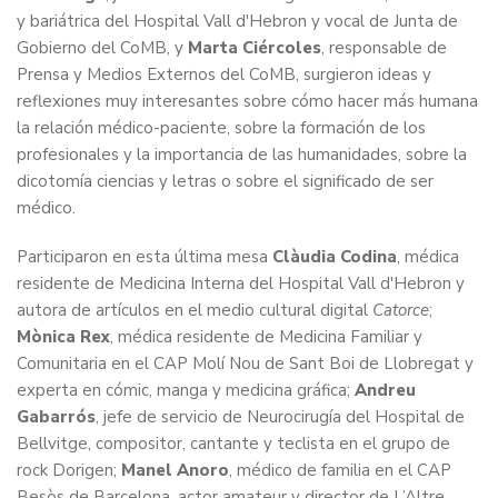
y bariátrica del Hospital Vall d'Hebron y vocal de Junta de
Gobierno del CoMB, y
Marta Ciércoles
, responsable de
Prensa y Medios Externos del CoMB, surgieron ideas y
reflexiones muy interesantes sobre cómo hacer más humana
la relación médico-paciente, sobre la formación de los
profesionales y la importancia de las humanidades, sobre la
dicotomía ciencias y letras o sobre el significado de ser
médico.
Participaron en esta última mesa
Clàudia Codina
, médica
residente de Medicina Interna del Hospital Vall d'Hebron y
autora de artículos en el medio cultural digital
Catorce
;
Mònica Rex
, médica residente de Medicina Familiar y
Comunitaria en el CAP Molí Nou de Sant Boi de Llobregat y
experta en cómic, manga y medicina gráfica;
Andreu
Gabarrós
, jefe de servicio de Neurocirugía del Hospital de
Bellvitge, compositor, cantante y teclista en el grupo de
rock Dorigen;
Manel Anoro
, médico de familia en el CAP
Besòs de Barcelona, actor amateur y director de L’Altre