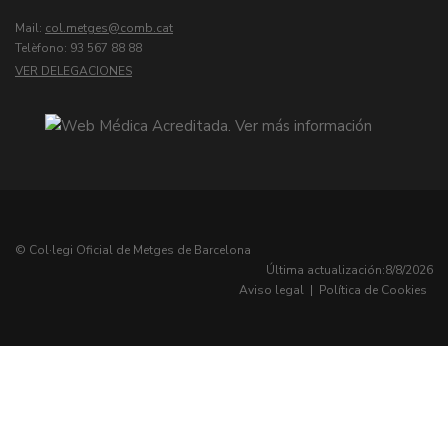
Mail:
col.metges
Telèfono: 93 567 88 88
VER DELEGACIONES
© Col·legi Oficial de Metges de Barcelona
Última actualización:
8/8/2026
Aviso legal
|
Política de Cookies