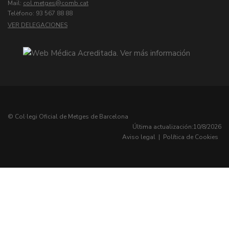
Mail:
col.metges
Telèfono: 93 567 88 88
VER DELEGACIONES
© Col·legi Oficial de Metges de Barcelona
Última actualización:
10/8/2026
Aviso legal
|
Política de Cookies