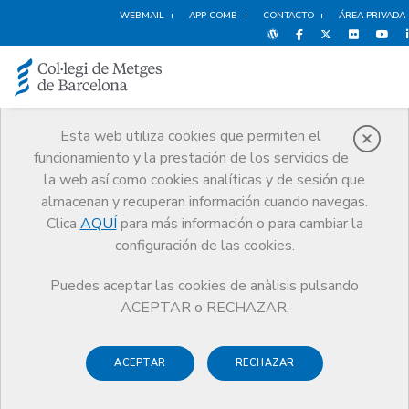
WEBMAIL
APP COMB
CONTACTO
ÁREA PRIVADA
Esta web utiliza cookies que permiten el
funcionamiento y la prestación de los servicios de
Noticias
la web así como cookies analíticas y de sesión que
Comunicación
Noticias
almacenan y recuperan información cuando navegas.
Jornada en el CoMB sobre ciberseguridad en el entorno sanitario.
Disponible
Clica
AQUÍ
para más información o para cambiar la
configuración de las cookies.
Puedes aceptar las cookies de anàlisis pulsando
ACEPTAR o RECHAZAR.
ACEPTAR
RECHAZAR