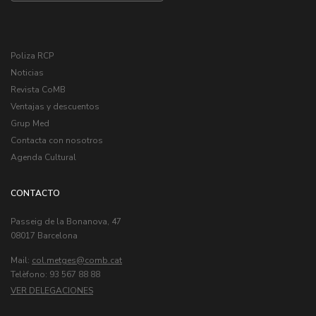
Poliza RCP
Noticias
Revista CoMB
Ventajas y descuentos
Grup Med
Contacta con nosotros
Agenda Cultural
CONTACTO
Passeig de la Bonanova, 47
08017 Barcelona
Mail:
col.metges
Telèfono: 93 567 88 88
VER DELEGACIONES