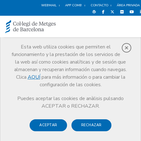
WEBMAIL
APP COMB
CONTACTO
ÁREA PRIVADA
Esta web utiliza cookies que permiten el
funcionamiento y la prestación de los servicios de
Noticias
la web así como cookies analíticas y de sesión que
Comunicación
Noticias
almacenan y recuperan información cuando navegas.
Jornada de debate: “¿Tiene futuro la medicina privada?”
Clica
AQUÍ
para más información o para cambiar la
configuración de las cookies.
Puedes aceptar las cookies de anàlisis pulsando
ACEPTAR o RECHAZAR.
31 OCTUBRE DE 2017
ACEPTAR
RECHAZAR
Jornada de debate: “¿Tiene
futuro la medicina privada?”