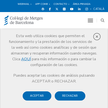
WEBMAIL
APP COMB
CONTACTO
ÁREA PRIVADA
CATALÀ
toggle n
Esta web utiliza cookies que permiten el
funcionamiento y la prestación de los servicios de
Noticias
la web así como cookies analíticas y de sesión que
Comunicación
Noticias
almacenan y recuperan información cuando navegas.
Jaume Padrós en Diario Médico: “No queremos romper con la OMC,
pero queremos colaborar de acuerdo con la ley”
Clica
AQUÍ
para más información o para cambiar la
configuración de las cookies.
Puedes aceptar las cookies de anàlisis pulsando
ACEPTAR o RECHAZAR.
ACEPTAR
RECHAZAR
15 SEPTIEMBRE DE 2016
Jaume Padrós en Diario