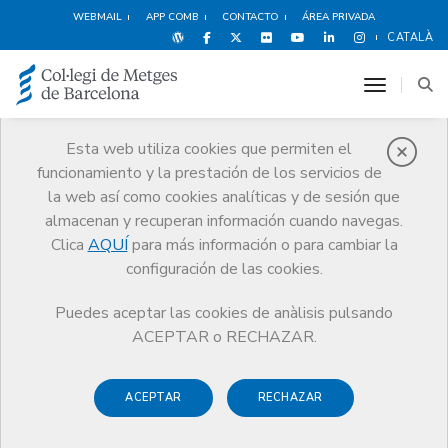
WEBMAIL
APP COMB
CONTACTO
ÁREA PRIVADA
CATALÀ
toggle n
Esta web utiliza cookies que permiten el
funcionamiento y la prestación de los servicios de
Noticias
la web así como cookies analíticas y de sesión que
Comunicación
Noticias
almacenan y recuperan información cuando navegas.
Información y editorial sobre los médicos extranjeros en la sanidad
catalana, publicados en El Periódico el 18 de mayo de 2009
Clica
AQUÍ
para más información o para cambiar la
configuración de las cookies.
Puedes aceptar las cookies de anàlisis pulsando
ACEPTAR o RECHAZAR.
ACEPTAR
RECHAZAR
18 MAYO DE 2009
Información y editorial sobre