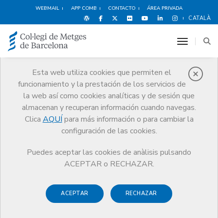
WEBMAIL
APP COMB
CONTACTO
ÁREA PRIVADA
CATALÀ
toggle n
Esta web utiliza cookies que permiten el
funcionamiento y la prestación de los servicios de
Noticias
la web así como cookies analíticas y de sesión que
Comunicación
Noticias
almacenan y recuperan información cuando navegas.
Información para los médicos y médicas que han solicitado la
vacunación COVID-19
Clica
AQUÍ
para más información o para cambiar la
configuración de las cookies.
Puedes aceptar las cookies de anàlisis pulsando
ACEPTAR o RECHAZAR.
ACEPTAR
RECHAZAR