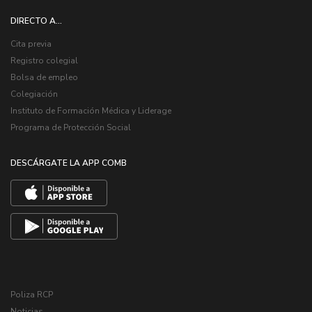
DIRECTO A...
Cita previa
Registro colegial
Bolsa de empleo
Colegiación
Instituto de Formación Médica y Liderage
Programa de Protección Social
DESCÁRGATE LA APP COMB
Poliza RCP
Noticias