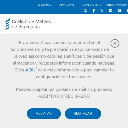
WEBMAIL
APP COMB
CONTACTO
ÁREA PRIVADA
Esta web utiliza cookies que permiten el
funcionamiento y la prestación de los servicios de
Noticias
la web así como cookies analíticas y de sesión que
Comunicación
Noticias
almacenan y recuperan información cuando navegas.
Información actualizada sobre el brote de enfermedad por virus Ébola
en África Occidental
Clica
AQUÍ
para más información o para cambiar la
configuración de las cookies.
Puedes aceptar las cookies de anàlisis pulsando
ACEPTAR o RECHAZAR.
ACEPTAR
RECHAZAR
9 OCTUBRE DE 2014
Información actualizada sobre