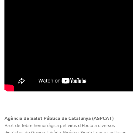
Agència de Salut Pública de Catalunya (ASPCAT)
Brot de febre hemorràgica pel virus d'Ebola a diversos
districtes de Guinea, Libèria, Nigèria i Sierra Leone i enllaços