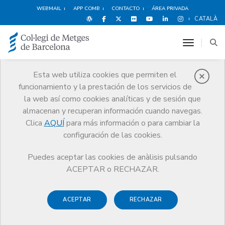
WEBMAIL
APP COMB
CONTACTO
ÁREA PRIVADA
CATALÀ
toggle n
Esta web utiliza cookies que permiten el
funcionamiento y la prestación de los servicios de
Noticias
la web así como cookies analíticas y de sesión que
Comunicación
Noticias
almacenan y recuperan información cuando navegas.
Gripe aviar: ¿Cuál es la situación en Cataluña y qué se está haciendo?
Clica
AQUÍ
para más información o para cambiar la
configuración de las cookies.
Puedes aceptar las cookies de anàlisis pulsando
ACEPTAR o RECHAZAR.
ACEPTAR
RECHAZAR