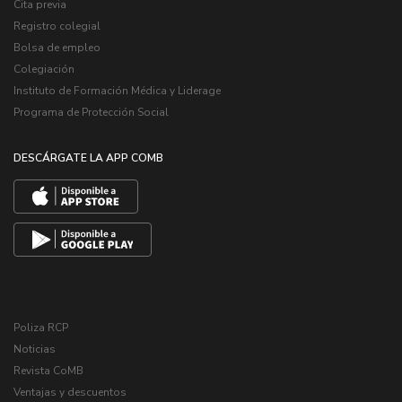
Cita previa
Registro colegial
Bolsa de empleo
Colegiación
Instituto de Formación Médica y Liderage
Programa de Protección Social
DESCÁRGATE LA APP COMB
Poliza RCP
Noticias
Revista CoMB
Ventajas y descuentos