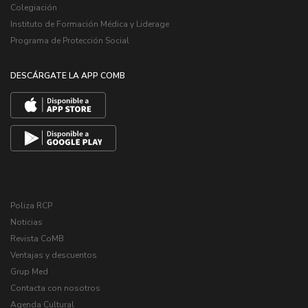
Colegiación
Instituto de Formación Médica y Liderage
Programa de Protección Social
DESCÁRGATE LA APP COMB
Poliza RCP
Noticias
Revista CoMB
Ventajas y descuentos
Grup Med
Contacta con nosotros
Agenda Cultural