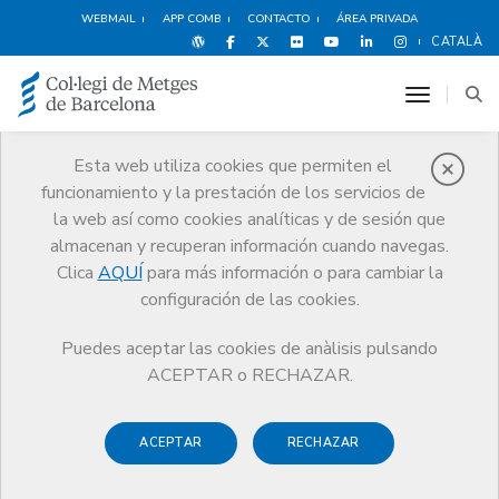
WEBMAIL
APP COMB
CONTACTO
ÁREA PRIVADA
CATALÀ
toggle n
Esta web utiliza cookies que permiten el
funcionamiento y la prestación de los servicios de
Noticias
la web así como cookies analíticas y de sesión que
Comunicación
Noticias
almacenan y recuperan información cuando navegas.
El seguro gratuito de UNESPA ha acompañado a 5.000 profesionales
afectados por la COVID-19 y familiares
Clica
AQUÍ
para más información o para cambiar la
configuración de las cookies.
Puedes aceptar las cookies de anàlisis pulsando
ACEPTAR o RECHAZAR.
ACEPTAR
RECHAZAR