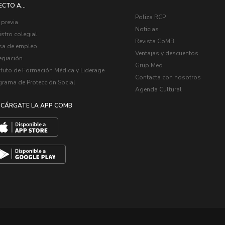
ECTO A...
Poliza RCP
 previa
Noticias
stro colegial
Revista CoMB
sa de empleo
Ventajas y descuentos
egiación
Grup Med
ituto de Formación Médica y Liderage
Contacta con nosotros
grama de Protección Social
Agenda Cultural
CÁRGATE LA APP COMB