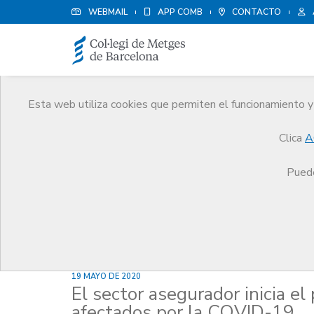
WEBMAIL
APP COMB
CONTACTO
Esta web utiliza cookies que permiten el funcionamiento y 
Noticias
Clica
A
Comunicación
Noticias
El sector asegurador i
Puede
19 MAYO DE 2020
El sector asegurador inicia el
afectados por la COVID-19