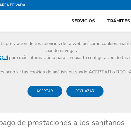
ÁREA PRIVADA
SERVICIOS
TRÁMITES
la prestación de los servicios de la web así como cookies analít
cuando navegas.
QUÍ
para más información o para cambiar la configuración de las 
nicia el pago de prestaciones a los sanitarios afectados por la COVID-19
s aceptar las cookies de anàlisis pulsando ACEPTAR o REC
ACEPTAR
RECHAZAR
 pago de prestaciones a los sanitarios