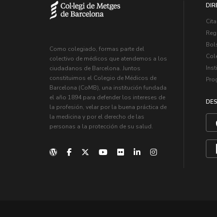
DIR
Cita
Regi
Bol
Como colegiado, formas parte del
Col
colectivo de médicos que atendemos a los
Inst
ciudadanos de Barcelona. Juntos
constituimos el Colegio de Médicos de
Pro
Barcelona (CoMB), una institución fundada
el año 1894 para defender los intereses de
DES
la profesión, velar por la buena práctica de
la medicina y por el derecho de las
personas a la protección de su salud.