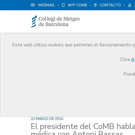
WEBMAIL
APP COMB
CONTACTO
Esta web utiliza cookies que permiten el funcionamiento y 
Noticias
Clica
A
Comunicación
Noticias
El presidente del CoM
Puede
22 MARZO DE 2016
El presidente del CoMB habla 
médica con Antoni Bassas