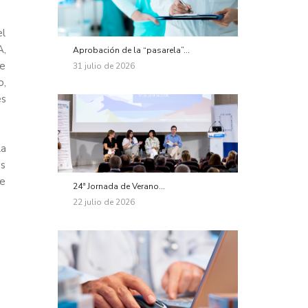
el
A
,
Aprobación de la “pasarela”...
de
31 julio de 2026
o,
es
la
s
de
24ª Jornada de Verano...
22 julio de 2026