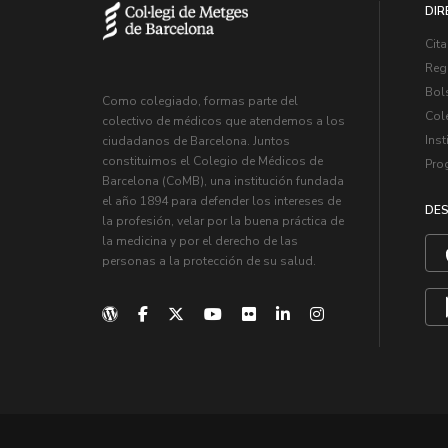
DIR
Cita
Regi
Bol
Como colegiado, formas parte del
Col
colectivo de médicos que atendemos a los
Inst
ciudadanos de Barcelona. Juntos
constituimos el Colegio de Médicos de
Pro
Barcelona (CoMB), una institución fundada
el año 1894 para defender los intereses de
DES
la profesión, velar por la buena práctica de
la medicina y por el derecho de las
personas a la protección de su salud.