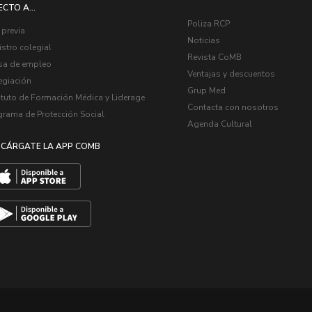
ECTO A...
Poliza RCP
 previa
Noticias
stro colegial
Revista CoMB
sa de empleo
Ventajas y descuentos
egiación
Grup Med
ituto de Formación Médica y Liderage
Contacta con nosotros
grama de Protección Social
Agenda Cultural
CÁRGATE LA APP COMB