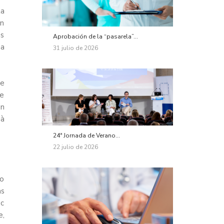
ta
on
as
Aprobación de la “pasarela”...
 a
31 julio de 2026
de
de
en
dà
24ª Jornada de Verano...
22 julio de 2026
yo
as
sc
e,