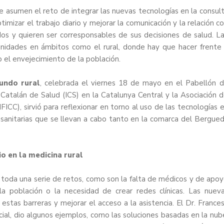
e asumen el reto de integrar las nuevas tecnologías en la consul
ptimizar el trabajo diario y mejorar la comunicación y la relación c
os y quieren ser corresponsables de sus decisiones de salud. L
nidades en ámbitos como el rural, donde hay que hacer frente
o el envejecimiento de la población.
mundo rural
, celebrada el viernes 18 de mayo en el Pabellón 
 Catalán de Salud (ICS) en la Catalunya Central y la Asociación 
FICC), sirvió para reflexionar en torno al uso de las tecnologías 
s sanitarias que se llevan a cabo tanto en la comarca del Bergue
o en la medicina rural
a toda una serie de retos, como son la falta de médicos y de apo
 la población o la necesidad de crear redes clínicas. Las nuev
stas barreras y mejorar el acceso a la asistencia. El Dr. France
cial, dio algunos ejemplos, como las soluciones basadas en la nub