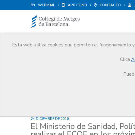
WEBMAIL
APP COMB
CONTACTO
Esta web utiliza cookies que permiten el funcionamiento y 
Noticias
Clica
A
Comunicación
Noticias
El Ministerio de Sani
Puede
24 DICIEMBRE DE 2010
El Ministerio de Sanidad, Pol
realizar el ECOE en los próx