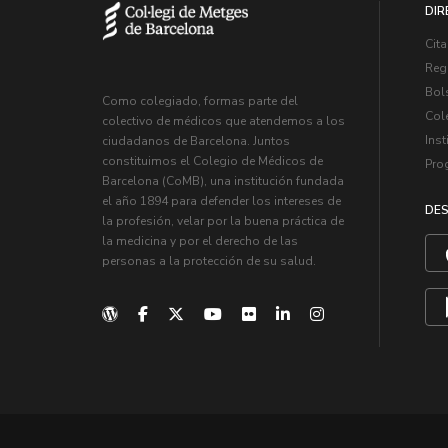
DIR
Cita
Regi
Bol
Como colegiado, formas parte del
Col
colectivo de médicos que atendemos a los
Inst
ciudadanos de Barcelona. Juntos
constituimos el Colegio de Médicos de
Pro
Barcelona (CoMB), una institución fundada
el año 1894 para defender los intereses de
DES
la profesión, velar por la buena práctica de
la medicina y por el derecho de las
personas a la protección de su salud.