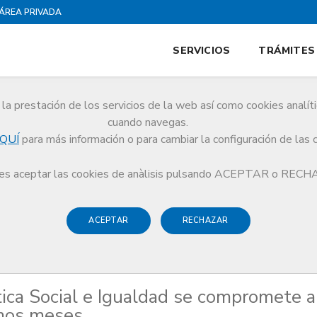
ÁREA PRIVADA
SERVICIOS
TRÁMITES
la prestación de los servicios de la web así como cookies analít
cuando navegas.
QUÍ
para más información o para cambiar la configuración de las 
dad, Política Social e Igualdad se compromete a realizar el ECOE en los próxi
s aceptar las cookies de anàlisis pulsando ACEPTAR o REC
ACEPTAR
RECHAZAR
ítica Social e Igualdad se compromete a
imos meses