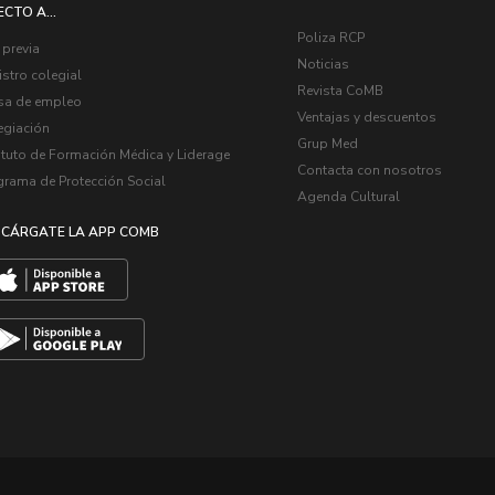
ECTO A...
Poliza RCP
 previa
Noticias
stro colegial
Revista CoMB
sa de empleo
Ventajas y descuentos
egiación
Grup Med
ituto de Formación Médica y Liderage
Contacta con nosotros
grama de Protección Social
Agenda Cultural
CÁRGATE LA APP COMB