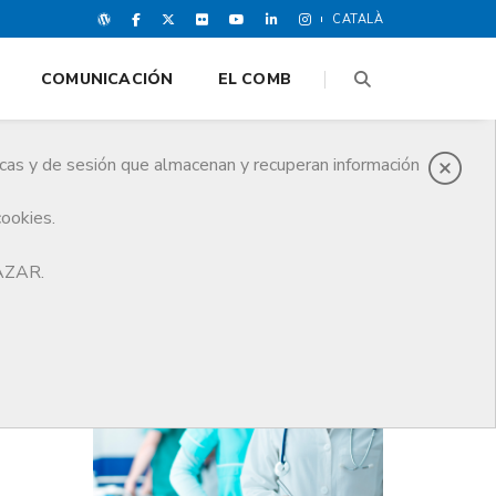
CATALÀ
COMUNICACIÓN
EL COMB
icas y de sesión que almacenan y recuperan información
cookies.
mos meses
HAZAR.
ÚLTIMAS NOTICIAS