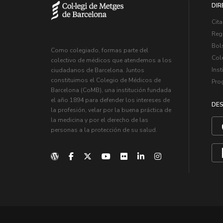
DIR
Cita
Regi
Bol
Como colegiado, formas parte del
Col
colectivo de médicos que atendemos a los
Inst
ciudadanos de Barcelona. Juntos
constituimos el Colegio de Médicos de
Pro
Barcelona (CoMB), una institución fundada
el año 1894 para defender los intereses de
DES
la profesión, velar por la buena práctica de
la medicina y por el derecho de las
personas a la protección de su salud.