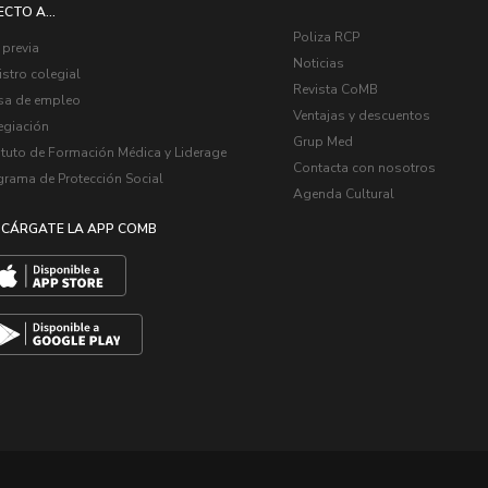
ECTO A...
Poliza RCP
 previa
Noticias
stro colegial
Revista CoMB
sa de empleo
Ventajas y descuentos
egiación
Grup Med
ituto de Formación Médica y Liderage
Contacta con nosotros
grama de Protección Social
Agenda Cultural
CÁRGATE LA APP COMB