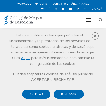
WEBMAIL
APP COMB
CONTACTO
ÁREA PRIVADA
CATALÀ
toggle n
Esta web utiliza cookies que permiten el
funcionamiento y la prestación de los servicios de
Noticias
la web así como cookies analíticas y de sesión que
Comunicación
Noticias
almacenan y recuperan información cuando navegas.
El Dr. José Vilaplana asume la presidencia del Consejo de Colegios de
Médicos de Catalunya
Clica
AQUÍ
para más información o para cambiar la
configuración de las cookies.
Puedes aceptar las cookies de anàlisis pulsando
ACEPTAR o RECHAZAR.
ACEPTAR
RECHAZAR
22 JULIO DE 2016
El Dr. José Vilaplana asume la