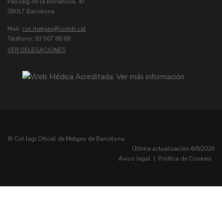
Passeig de la Bonanova, 47
08017 Barcelona
Mail:
col.metges
Telèfono: 93 567 88 88
VER DELEGACIONES
© Col·legi Oficial de Metges de Barcelona
Última actualización:
6/8/2026
Aviso legal
|
Política de Cookies