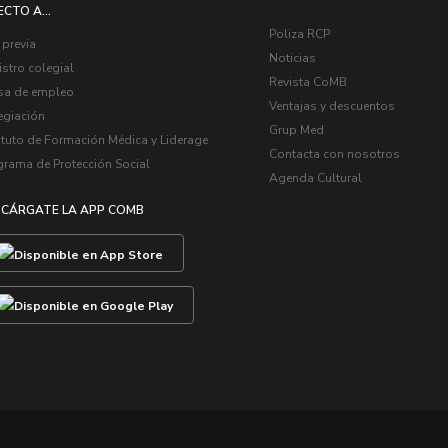
ECTO A...
Poliza RCP
 previa
Noticias
stro colegial
Revista CoMB
sa de empleo
Ventajas y descuentos
egiación
Grup Med
ituto de Formación Médica y Liderage
Contacta con nosotros
grama de Protección Social
Agenda Cultural
CÁRGATE LA APP COMB