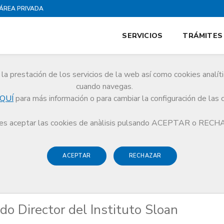
ÁREA PRIVADA
SERVICIOS
TRÁMITES
la prestación de los servicios de la web así como cookies analít
cuando navegas.
QUÍ
para más información o para cambiar la configuración de las 
nombrado Director del Instituto Sloan Kettering de Nueva York
s aceptar las cookies de anàlisis pulsando ACEPTAR o REC
ACEPTAR
RECHAZAR
o Director del Instituto Sloan