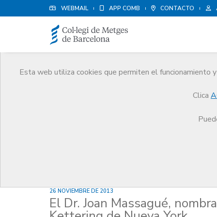
WEBMAIL
APP COMB
CONTACTO
Esta web utiliza cookies que permiten el funcionamiento y 
Noticias
Clica
A
Comunicación
Noticias
El Dr. Joan Massagué, 
Puede
26 NOVIEMBRE DE 2013
El Dr. Joan Massagué, nombrad
Kettering de Nueva York