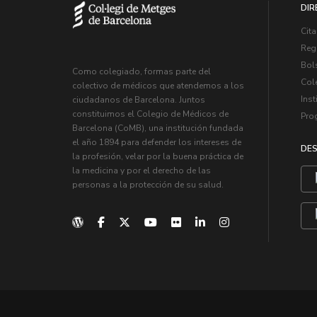
DIR
Cita
Regi
Bol
Como colegiado, formas parte del
Col
colectivo de médicos que atendemos a los
Inst
ciudadanos de Barcelona. Juntos
constituimos el Colegio de Médicos de
Pro
Barcelona (CoMB), una institución fundada
el año 1894 para defender los intereses de
DES
la profesión, velar por la buena práctica de
la medicina y por el derecho de las
personas a la protección de su salud.