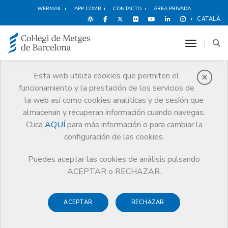
WEBMAIL
APP COMB
CONTACTO
ÁREA PRIVADA
CATALÀ
toggle n
Esta web utiliza cookies que permiten el
funcionamiento y la prestación de los servicios de
Noticias
la web así como cookies analíticas y de sesión que
Comunicación
Noticias
almacenan y recuperan información cuando navegas.
El día a día de un médico de familia triunfa en las redes en un vídeo de
TV3
Clica
AQUÍ
para más información o para cambiar la
configuración de las cookies.
Puedes aceptar las cookies de anàlisis pulsando
ACEPTAR o RECHAZAR.
ACEPTAR
RECHAZAR
21 SEPTIEMBRE DE 2018
El día a día de un médico de