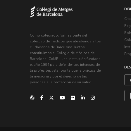
DIR
Cita
Regi
Bol
Como colegiado, formas parte del
Col
colectivo de médicos que atendemos a los
Inst
ciudadanos de Barcelona. Juntos
constituimos el Colegio de Médicos de
Pro
Barcelona (CoMB), una institución fundada
el año 1894 para defender los intereses de
DES
la profesión, velar por la buena práctica de
la medicina y por el derecho de las
personas a la protección de su salud.