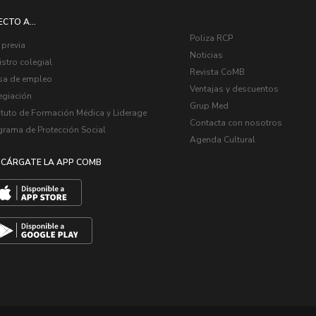
ECTO A...
Poliza RCP
 previa
Noticias
stro colegial
Revista CoMB
sa de empleo
Ventajas y descuentos
egiación
Grup Med
ituto de Formación Médica y Liderage
Contacta con nosotros
grama de Protección Social
Agenda Cultural
CÁRGATE LA APP COMB