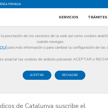
ÁREA PRIVADA
SERVICIOS
TRÁMITES
la prestación de los servicios de la web así como cookies analít
cuando navegas.
QUÍ
para más información o para cambiar la configuración de las 
l documento sobre asistencia a personas en situación de final de vida aprob
s aceptar las cookies de anàlisis pulsando ACEPTAR o REC
ACEPTAR
RECHAZAR
dicos de Catalunya suscribe el