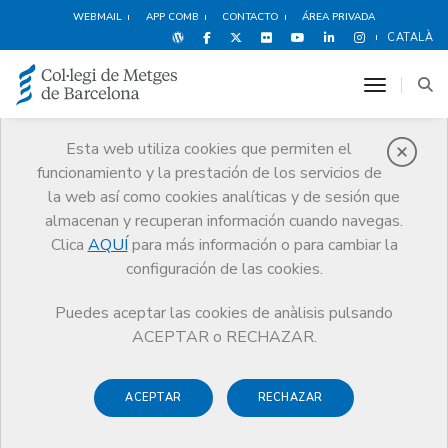
WEBMAIL
APP COMB
CONTACTO
ÁREA PRIVADA
CATALÀ
toggle n
Esta web utiliza cookies que permiten el
funcionamiento y la prestación de los servicios de
Noticias
la web así como cookies analíticas y de sesión que
Comunicación
Noticias
almacenan y recuperan información cuando navegas.
El COMB y Meditecnología, impulsores del proyecto CareCloud
Clica
AQUÍ
para más información o para cambiar la
configuración de las cookies.
Puedes aceptar las cookies de anàlisis pulsando
ACEPTAR o RECHAZAR.
23 ABRIL DE 2015
ACEPTAR
RECHAZAR
El COMB y Meditecnología,
impulsores del proyecto