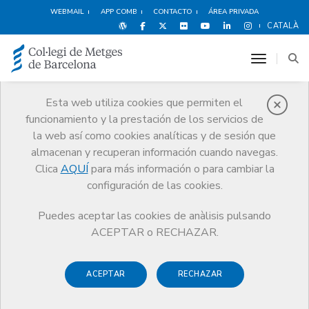
WEBMAIL
APP COMB
CONTACTO
ÁREA PRIVADA
CATALÀ
toggle n
Esta web utiliza cookies que permiten el
funcionamiento y la prestación de los servicios de
Noticias
la web así como cookies analíticas y de sesión que
Comunicación
Noticias
almacenan y recuperan información cuando navegas.
El COMB y Medijocs con la Maratón de Barcelona 2006
Clica
AQUÍ
para más información o para cambiar la
configuración de las cookies.
Puedes aceptar las cookies de anàlisis pulsando
ACEPTAR o RECHAZAR.
2 MARZO DE 2006
ACEPTAR
RECHAZAR
El COMB y Medijocs con la
Maratón de Barcelona 2006