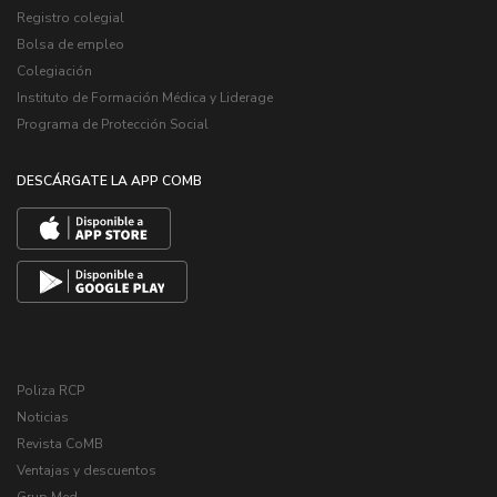
Registro colegial
Bolsa de empleo
Colegiación
Instituto de Formación Médica y Liderage
Programa de Protección Social
DESCÁRGATE LA APP COMB
Poliza RCP
Noticias
Revista CoMB
Ventajas y descuentos