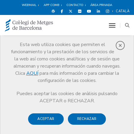
WEBMAIL
APP COMB
CONTACTO
ÁREA PRIVADA
CATALÀ
toggle n
Esta web utiliza cookies que permiten el
funcionamiento y la prestación de los servicios de
Noticias
la web así como cookies analíticas y de sesión que
Comunicación
Noticias
almacenan y recuperan información cuando navegas.
El CoMB y la Fundación Galatea participan en Oslo en una jornada de
la EAPH sobre bienestar de los profesionales sanitarios
Clica
AQUÍ
para más información o para cambiar la
configuración de las cookies.
Puedes aceptar las cookies de anàlisis pulsando
ACEPTAR o RECHAZAR.
ACEPTAR
RECHAZAR
4 JUNIO DE 2019
El CoMB y la Fundación