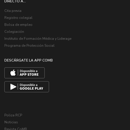
DIRECTO A...
Cita previa
Registro colegial
Bolsa de empleo
Colegiación
Instituto de Formación Médica y Liderage
Programa de Protección Social
DESCÁRGATE LA APP COMB
Poliza RCP
Noticias
Revista CoMB