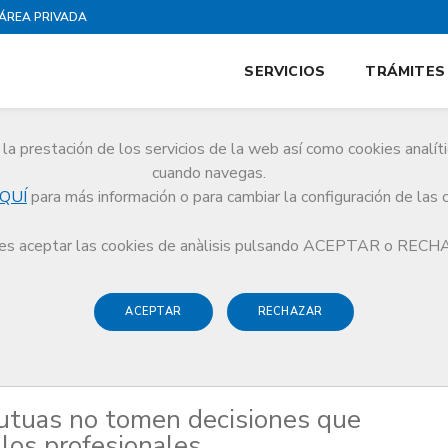
ÁREA PRIVADA
SERVICIOS
TRÁMITES
la prestación de los servicios de la web así como cookies analít
cuando navegas.
QUÍ
para más información o para cambiar la configuración de las 
 las mutuas no tomen decisiones que perjudiquen a los pacientes y los profes
s aceptar las cookies de anàlisis pulsando ACEPTAR o REC
ACEPTAR
RECHAZAR
utuas no tomen decisiones que
 los profesionales