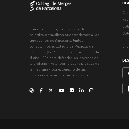
DIR
Cita
Regi
Bol
Como colegiado, formas parte del
Col
colectivo de médicos que atendemos a los
Inst
ciudadanos de Barcelona. Juntos
constituimos el Colegio de Médicos de
Pro
Barcelona (CoMB), una institución fundada
el año 1894 para defender los intereses de
DES
la profesión, velar por la buena práctica de
la medicina y por el derecho de las
personas a la protección de su salud.