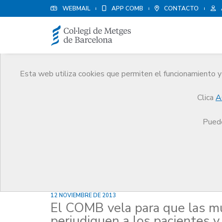
WEBMAIL
APP COMB
CONTACTO
Esta web utiliza cookies que permiten el funcionamiento y 
Noticias
Clica
A
Comunicación
Noticias
El COMB vela para que
Puede
12 NOVIEMBRE DE 2013
El COMB vela para que las m
perjudiquen a los pacientes y