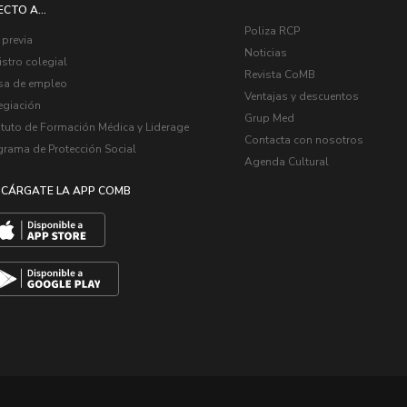
ECTO A...
Poliza RCP
 previa
Noticias
stro colegial
Revista CoMB
sa de empleo
Ventajas y descuentos
egiación
Grup Med
ituto de Formación Médica y Liderage
Contacta con nosotros
grama de Protección Social
Agenda Cultural
CÁRGATE LA APP COMB