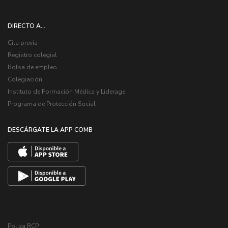
DIRECTO A...
Cita previa
Registro colegial
Bolsa de empleo
Colegiación
Instituto de Formación Médica y Liderage
Programa de Protección Social
DESCÁRGATE LA APP COMB
Poliza RCP