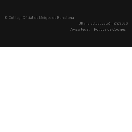
© Col·legi Oficial de Metges de Barcelona
Última actualización:
8/8/2026
Aviso legal
|
Política de Cookies