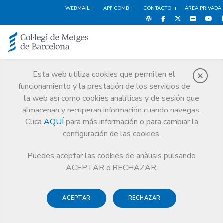
WEBMAIL
APP COMB
CONTACTO
ÁREA PRIVADA
Esta web utiliza cookies que permiten el
funcionamiento y la prestación de los servicios de
Noticias
la web así como cookies analíticas y de sesión que
Comunicación
Noticias
almacenan y recuperan información cuando navegas.
El CoMB promueve un espacio de diálogo para el sector de la
medicina privada
Clica
AQUÍ
para más información o para cambiar la
configuración de las cookies.
Puedes aceptar las cookies de anàlisis pulsando
ACEPTAR o RECHAZAR.
ACEPTAR
RECHAZAR
10 NOVIEMBRE DE 2017
El CoMB promueve un espacio