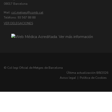
08017 Barcelona
Mail:
col.metges
Telèfono: 93 567 88 88
VER DELEGACIONES
© Col·legi Oficial de Metges de Barcelona
Última actualización:
8/8/2026
Aviso legal
|
Política de Cookies