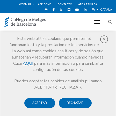
WEBMAIL
APP COMB
CONTACTO
ÁREA PRIVADA
CATALÀ
toggle n
Esta web utiliza cookies que permiten el
funcionamiento y la prestación de los servicios de
Noticias
la web así como cookies analíticas y de sesión que
Comunicación
Noticias
almacenan y recuperan información cuando navegas.
El CoMB otorga los Premios a la Excelencia Profesional 2016
Clica
AQUÍ
para más información o para cambiar la
configuración de las cookies.
Puedes aceptar las cookies de anàlisis pulsando
ACEPTAR o RECHAZAR.
28 NOVIEMBRE DE 2016
ACEPTAR
RECHAZAR
El CoMB otorga los Premios a
la Excelencia Profesional 2016