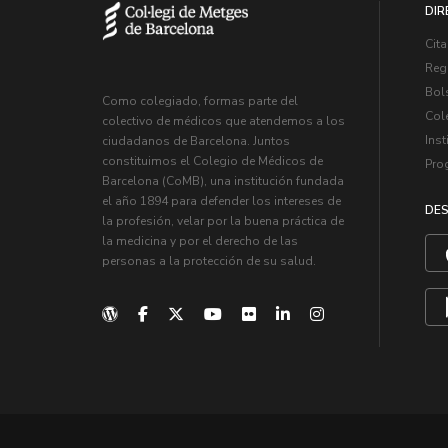
DIR
Cita
Regi
Bol
Como colegiado, formas parte del
Col
colectivo de médicos que atendemos a los
Inst
ciudadanos de Barcelona. Juntos
constituimos el Colegio de Médicos de
Pro
Barcelona (CoMB), una institución fundada
el año 1894 para defender los intereses de
DES
la profesión, velar por la buena práctica de
la medicina y por el derecho de las
personas a la protección de su salud.