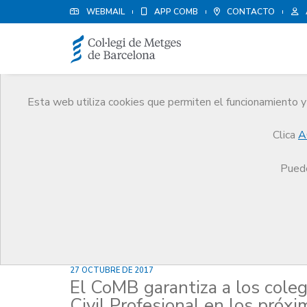
WEBMAIL
APP COMB
CONTACTO
Esta web utiliza cookies que permiten el funcionamiento y 
Noticias
Clica
A
Comunicación
Noticias
El CoMB garantiza a l
Puede
27 OCTUBRE DE 2017
El CoMB garantiza a los cole
Civil Profesional en los próx