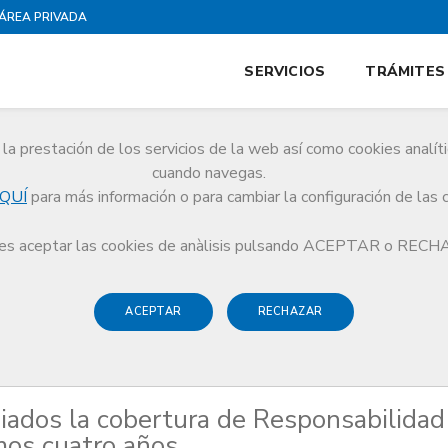
ÁREA PRIVADA
SERVICIOS
TRÁMITES
la prestación de los servicios de la web así como cookies analít
cuando navegas.
QUÍ
para más información o para cambiar la configuración de las 
os colegiados la cobertura de Responsabilidad Civil Profesional en los próxim
s aceptar las cookies de anàlisis pulsando ACEPTAR o REC
ACEPTAR
RECHAZAR
giados la cobertura de Responsabilidad
imos cuatro años