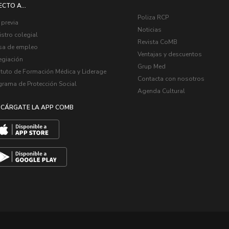
ECTO A...
Poliza RCP
 previa
Noticias
stro colegial
Revista CoMB
sa de empleo
Ventajas y descuentos
egiación
Grup Med
ituto de Formación Médica y Liderage
Contacta con nosotros
grama de Protección Social
Agenda Cultural
CÁRGATE LA APP COMB