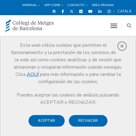
WEBMAIL
APP COMB
CONTACTO
ÁREA PRIVADA
CATALÀ
toggle n
Esta web utiliza cookies que permiten el
funcionamiento y la prestación de los servicios de
Noticias
la web así como cookies analíticas y de sesión que
Comunicación
Noticias
almacenan y recuperan información cuando navegas.
El CoMB facilita a los colegiados el acceso a pruebas diagnósticas y
serológicas de COVID-19
Clica
AQUÍ
para más información o para cambiar la
configuración de las cookies.
Puedes aceptar las cookies de anàlisis pulsando
ACEPTAR o RECHAZAR.
ACEPTAR
RECHAZAR
16 JUNIO DE 2020
El CoMB facilita a los