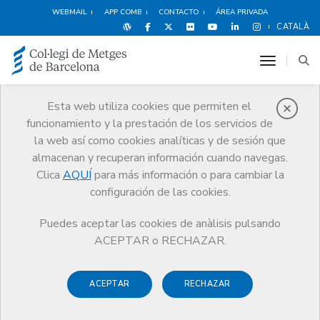
WEBMAIL
APP COMB
CONTACTO
ÁREA PRIVADA
CATALÀ
toggle n
Esta web utiliza cookies que permiten el
funcionamiento y la prestación de los servicios de
Noticias
la web así como cookies analíticas y de sesión que
Comunicación
Noticias
almacenan y recuperan información cuando navegas.
El CoMB estrena FlaixCoMB, una serie de videos breves con
posicionamientos sobre la actualidad sanitaria
Clica
AQUÍ
para más información o para cambiar la
configuración de las cookies.
Puedes aceptar las cookies de anàlisis pulsando
ACEPTAR o RECHAZAR.
ACEPTAR
RECHAZAR