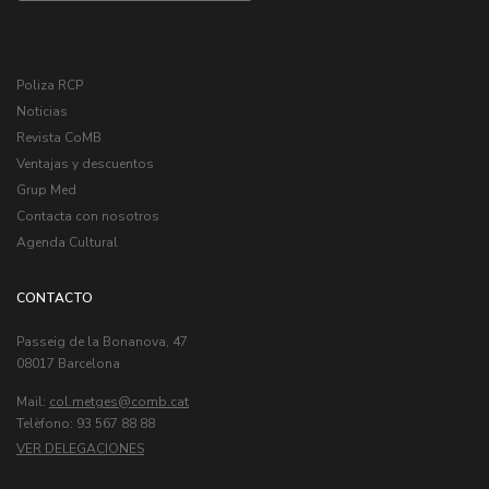
Poliza RCP
Noticias
Revista CoMB
Ventajas y descuentos
Grup Med
Contacta con nosotros
Agenda Cultural
CONTACTO
Passeig de la Bonanova, 47
08017 Barcelona
Mail:
col.metges
Telèfono: 93 567 88 88
VER DELEGACIONES