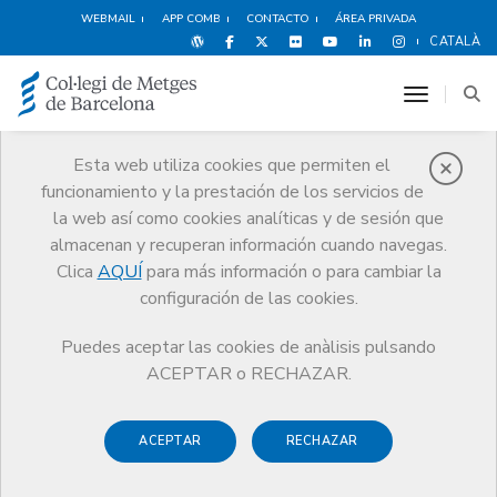
WEBMAIL
APP COMB
CONTACTO
ÁREA PRIVADA
CATALÀ
toggle n
Esta web utiliza cookies que permiten el
funcionamiento y la prestación de los servicios de
Noticias
la web así como cookies analíticas y de sesión que
Comunicación
Noticias
almacenan y recuperan información cuando navegas.
El CoMB declara el 2024 año Dr. Jordi Gol Gurina, en conmemoración al
centenario del nacimiento del emblemático médico de familia e
Clica
AQUÍ
para más información o para cambiar la
internista
configuración de las cookies.
Puedes aceptar las cookies de anàlisis pulsando
ACEPTAR o RECHAZAR.
ACEPTAR
RECHAZAR