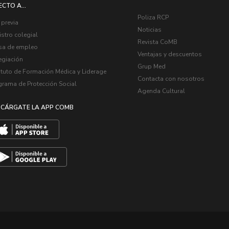
ECTO A...
Poliza RCP
 previa
Noticias
stro colegial
Revista CoMB
sa de empleo
Ventajas y descuentos
egiación
Grup Med
ituto de Formación Médica y Liderage
Contacta con nosotros
grama de Protección Social
Agenda Cultural
CÁRGATE LA APP COMB