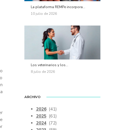
La plataforma REMPe incorpora...
10 julio de 2026
Los veterinarios y los...
do
8 julio de 2026
co
en
la
ARCHIVO
2026
(41)
er
2025
(61)
de
2024
(72)
or