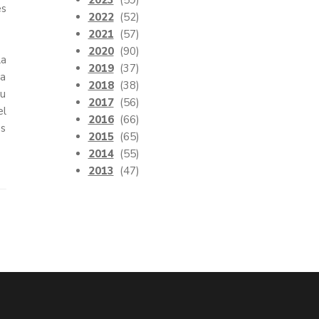
2023
(59)
es
2022
(52)
2021
(57)
2020
(90)
la
2019
(37)
la
2018
(38)
su
2017
(56)
el
2016
(66)
os
2015
(65)
2014
(55)
2013
(47)