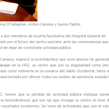
 Elena O'Callaghan, Antoni Campoy y Jaume Padrós.
, a dos miembros de la junta facultativa del Hospital General de
ón por el futuro del centro sanitario, ante las consecuencias que
 de dejar de contratarle actividad pública.
io Campoy, expresó la incertidumbre que este anuncio ha genera
rabajan en la HGC, un centro que, por su singularidad como úni
idado como referente en la comarca del Vallés Occidental, tanto 
aracterizado por ofrecer todos los niveles de asistencia, incluida 
GC temen que la pérdida de actividad pública implique perd
o la hemodinámica) que son las que otorgan al centro el nivel 
 resultados excelentes. Se trata de actividades que, por el val