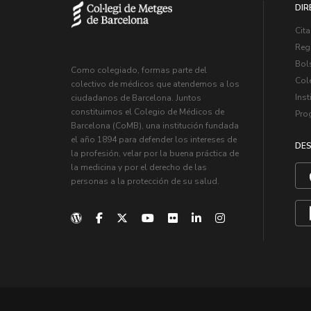
DIR
Cita
Regi
Bol
Como colegiado, formas parte del
Col
colectivo de médicos que atendemos a los
Inst
ciudadanos de Barcelona. Juntos
constituimos el Colegio de Médicos de
Pro
Barcelona (CoMB), una institución fundada
el año 1894 para defender los intereses de
DES
la profesión, velar por la buena práctica de
la medicina y por el derecho de las
personas a la protección de su salud.