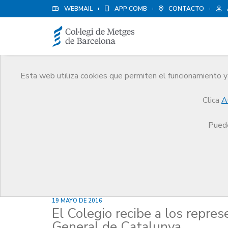
WEBMAIL
APP COMB
CONTACTO
Esta web utiliza cookies que permiten el funcionamiento y 
Noticias
Clica
A
Comunicación
Noticias
El Colegio recibe a l
Puede
19 MAYO DE 2016
El Colegio recibe a los repre
General de Catalunya