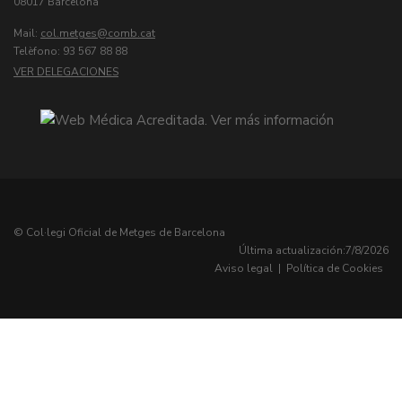
08017 Barcelona
Mail:
col.metges
Telèfono: 93 567 88 88
VER DELEGACIONES
© Col·legi Oficial de Metges de Barcelona
Última actualización:
7/8/2026
Aviso legal
|
Política de Cookies