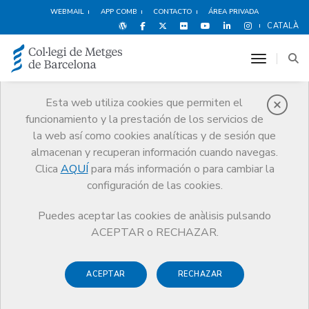
WEBMAIL
APP COMB
CONTACTO
ÁREA PRIVADA
CATALÀ
toggle n
Esta web utiliza cookies que permiten el
funcionamiento y la prestación de los servicios de
Noticias
la web así como cookies analíticas y de sesión que
Comunicación
Noticias
almacenan y recuperan información cuando navegas.
El Colegio Oficial de Trabajo Social se incorpora a la Fundación
Galatea
Clica
AQUÍ
para más información o para cambiar la
configuración de las cookies.
Puedes aceptar las cookies de anàlisis pulsando
ACEPTAR o RECHAZAR.
ACEPTAR
RECHAZAR
25 JULIO DE 2016
El Colegio Oficial de Trabajo