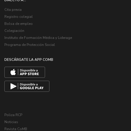
DIRECTO A...
Cita previa
Registro colegial
Bolsa de empleo
Colegiación
Instituto de Formación Médica y Liderage
Programa de Protección Social
DESCÁRGATE LA APP COMB
Poliza RCP
Noticias
Revista CoMB