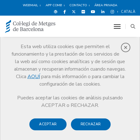
WEBMAIL
APP COMB
CONTACTO
ÁREA PRIVADA
CATALÀ
toggle n
Esta web utiliza cookies que permiten el
funcionamiento y la prestación de los servicios de
Noticias
la web así como cookies analíticas y de sesión que
Comunicación
Noticias
almacenan y recuperan información cuando navegas.
El Colegio de Médicos de Barcelona entrega los Premios Sanitat Baix
Llobregat 2021
Clica
AQUÍ
para más información o para cambiar la
configuración de las cookies.
Puedes aceptar las cookies de anàlisis pulsando
ACEPTAR o RECHAZAR.
ACEPTAR
RECHAZAR