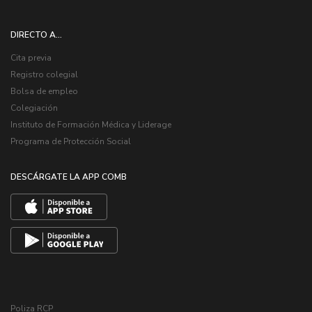
DIRECTO A...
Cita previa
Registro colegial
Bolsa de empleo
Colegiación
Instituto de Formación Médica y Liderage
Programa de Protección Social
DESCÁRGATE LA APP COMB
Poliza RCP