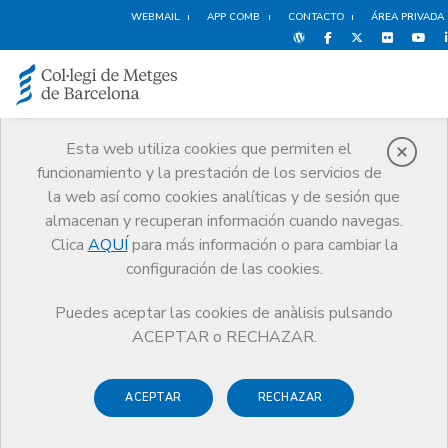
WEBMAIL
APP COMB
CONTACTO
ÁREA PRIVADA
Esta web utiliza cookies que permiten el
funcionamiento y la prestación de los servicios de
Noticias
la web así como cookies analíticas y de sesión que
Comunicación
Noticias
almacenan y recuperan información cuando navegas.
El Colegio de Médicos de Barcelona celebra la jornada
#SalutSenseLlar
Clica
AQUÍ
para más información o para cambiar la
configuración de las cookies.
Puedes aceptar las cookies de anàlisis pulsando
ACEPTAR o RECHAZAR.
ACEPTAR
RECHAZAR