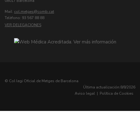
08017 Barcelona
Mail:
col.metges
Telèfono: 93 567 88 88
VER DELEGACIONES
© Col·legi Oficial de Metges de Barcelona
Última actualización:
8/8/2026
Aviso legal
|
Política de Cookies