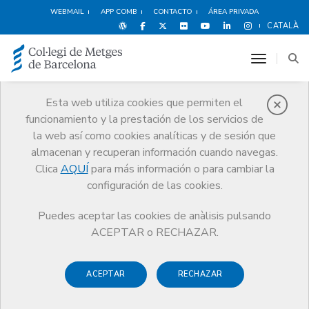
WEBMAIL
APP COMB
CONTACTO
ÁREA PRIVADA
CATALÀ
toggle n
Esta web utiliza cookies que permiten el
funcionamiento y la prestación de los servicios de
Noticias
la web así como cookies analíticas y de sesión que
Comunicación
Noticias
almacenan y recuperan información cuando navegas.
El CCMC expresa su solidaridad con los afectados por el terremoto en
Turquía, Siria y Kurdistán y se pone a disposición de las instituciones
Clica
AQUÍ
para más información o para cambiar la
para ofrecer la colaboración y ayuda de los colegios y médicos
configuración de las cookies.
catalanes
Puedes aceptar las cookies de anàlisis pulsando
ACEPTAR o RECHAZAR.
ACEPTAR
RECHAZAR