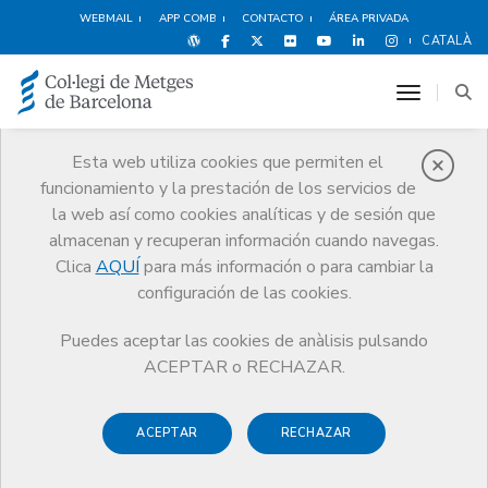
WEBMAIL
APP COMB
CONTACTO
ÁREA PRIVADA
CATALÀ
toggle n
Esta web utiliza cookies que permiten el
funcionamiento y la prestación de los servicios de
Noticias
la web así como cookies analíticas y de sesión que
Comunicación
Noticias
almacenan y recuperan información cuando navegas.
El CCMC apoya a los futuros médicos MIR en su demanda de un
sistema de elección “en tiempo real” de las plazas de formación
Clica
AQUÍ
para más información o para cambiar la
especializada
configuración de las cookies.
Puedes aceptar las cookies de anàlisis pulsando
ACEPTAR o RECHAZAR.
ACEPTAR
RECHAZAR