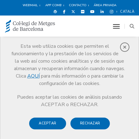
WEBMAIL
APP COMB
CONTACTO
ÁREA PRIVADA
CATALÀ
toggle n
Esta web utiliza cookies que permiten el
funcionamiento y la prestación de los servicios de
Noticias
la web así como cookies analíticas y de sesión que
Comunicación
Noticias
almacenan y recuperan información cuando navegas.
ECOE. Fecha examen 30 de marzo de 2014. Acceso a les bases
comunes de la prueba.
Clica
AQUÍ
para más información o para cambiar la
configuración de las cookies.
Puedes aceptar las cookies de anàlisis pulsando
ACEPTAR o RECHAZAR.
ACEPTAR
RECHAZAR
21 FEBRERO DE 2014
ECOE. Fecha examen 30 de