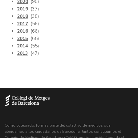
2020
(90)
2019
(37)
2018
(38)
2017
(56)
2016
(66)
2015
(65)
2014
(55)
2013
(47)
Como colegiado, formas parte del colectivo de médicos que
atendemos a los ciudadanos de Barcelona. Juntos constituimos el
Colegio de Médicos de Barcelona (CoMB), una institución fundada el