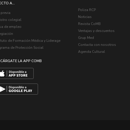
ECTO A...
Poliza RCP
 previa
Noticias
stro colegial
Revista CoMB
sa de empleo
Ventajas y descuentos
egiación
Grup Med
ituto de Formación Médica y Liderage
Contacta con nosotros
grama de Protección Social
Agenda Cultural
CÁRGATE LA APP COMB