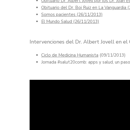
Obituario Dr. Albert Jovell por los Dr. Joan Esc
Obituario del Dr. Boi Ruiz en La Vanguardia 
Somos pacientes (26/11/2013)
El Mundo Salud (26/11/2013)
Intervenciones del Dr. Albert Jovell en e
Ciclo de Medicina Humanista
(09/11/2013)
Jornada #salut20comb: apps y salud, un pas