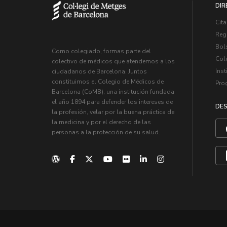
DIR
Cita
Regi
Bol
Como colegiado, formas parte del
Col
colectivo de médicos que atendemos a los
Inst
ciudadanos de Barcelona. Juntos
constituimos el Colegio de Médicos de
Pro
Barcelona (CoMB), una institución fundada
el año 1894 para defender los intereses de
DES
la profesión, velar por la buena práctica de
la medicina y por el derecho de las
personas a la protección de su salud.