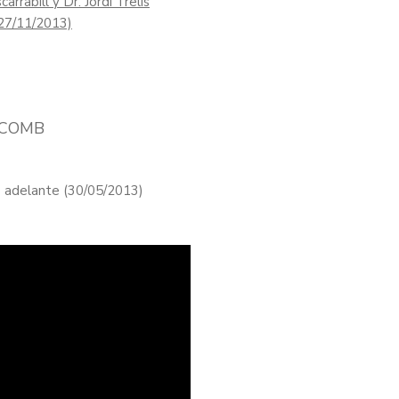
arrabill y Dr. Jordi Trelis
(27/11/2013)
l COMB
o adelante (30/05/2013)