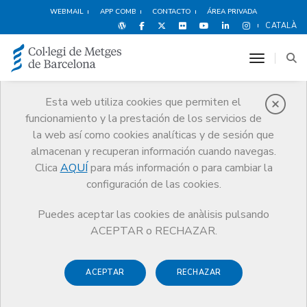
WEBMAIL
APP COMB
CONTACTO
ÁREA PRIVADA
CATALÀ
toggle n
Esta web utiliza cookies que permiten el
funcionamiento y la prestación de los servicios de
Noticias
la web así como cookies analíticas y de sesión que
Comunicación
Noticias
almacenan y recuperan información cuando navegas.
Doce proyectos se presentan a los Premios a las mejores prácticas en
Acción Climática y Salud Planetaria 2026 del CCMC
Clica
AQUÍ
para más información o para cambiar la
configuración de las cookies.
Puedes aceptar las cookies de anàlisis pulsando
ACEPTAR o RECHAZAR.
ACEPTAR
RECHAZAR