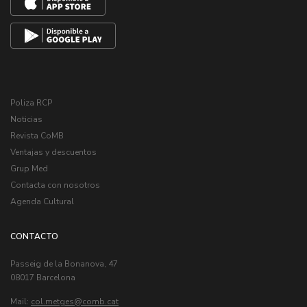
Poliza RCP
Noticias
Revista CoMB
Ventajas y descuentos
Grup Med
Contacta con nosotros
Agenda Cultural
CONTACTO
Passeig de la Bonanova, 47
08017 Barcelona
Mail:
col.metges