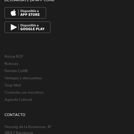
Poliza RCP
Noticias
Revista CoMB
Ventajas y descuentos
Grup Med
Contacta con nosotros
Agenda Cultural
CONTACTO
Passeig de la Bonanova, 47
08017 Barcelona