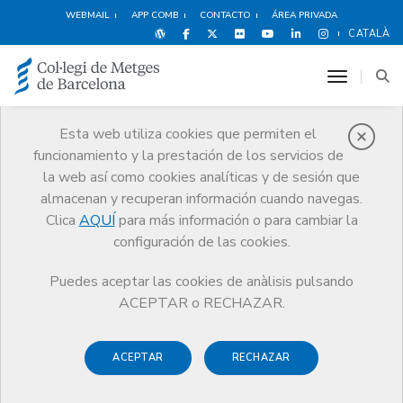
WEBMAIL
APP COMB
CONTACTO
ÁREA PRIVADA
CATALÀ
toggle n
Esta web utiliza cookies que permiten el
funcionamiento y la prestación de los servicios de
Noticias
la web así como cookies analíticas y de sesión que
Comunicación
Noticias
almacenan y recuperan información cuando navegas.
Cuestionario ERNA: análisis sobre la ética de la relación entre niveles
asistenciales
Clica
AQUÍ
para más información o para cambiar la
configuración de las cookies.
Puedes aceptar las cookies de anàlisis pulsando
ACEPTAR o RECHAZAR.
ACEPTAR
RECHAZAR
1 MARZO DE 2017
Cuestionario ERNA: análisis