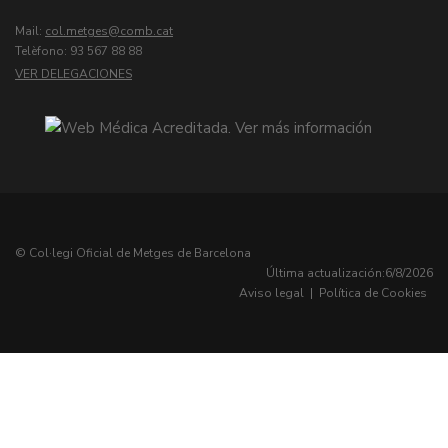
Mail:
col.metges
Telèfono: 93 567 88 88
VER DELEGACIONES
© Col·legi Oficial de Metges de Barcelona
Última actualización:
6/8/2026
Aviso legal
|
Política de Cookies