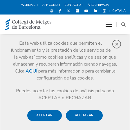
WEBMAIL
APP COMB
CONTACTO
ÁREA PRIVADA
CATALÀ
toggle n
Esta web utiliza cookies que permiten el
funcionamiento y la prestación de los servicios de
Noticias
la web así como cookies analíticas y de sesión que
Comunicación
Noticias
almacenan y recuperan información cuando navegas.
Cuestionario de la ASPB para un estudio sobre confianza del personal
sanitario en las vacunes frente a la COVID-19
Clica
AQUÍ
para más información o para cambiar la
configuración de las cookies.
Puedes aceptar las cookies de anàlisis pulsando
ACEPTAR o RECHAZAR.
ACEPTAR
RECHAZAR