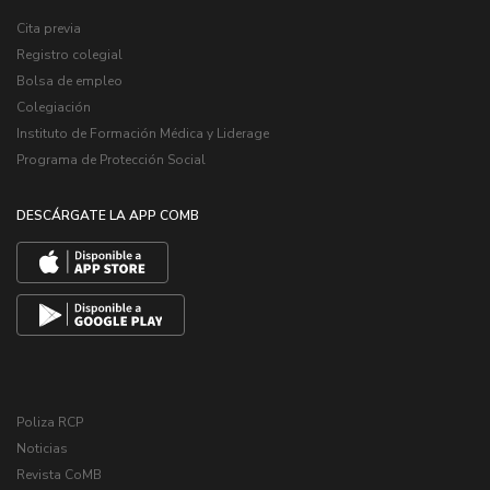
Cita previa
Registro colegial
Bolsa de empleo
Colegiación
Instituto de Formación Médica y Liderage
Programa de Protección Social
DESCÁRGATE LA APP COMB
Poliza RCP
Noticias
Revista CoMB