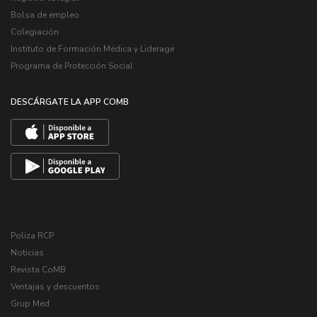
Bolsa de empleo
Colegiación
Instituto de Formación Médica y Liderage
Programa de Protección Social
DESCÁRGATE LA APP COMB
Poliza RCP
Noticias
Revista CoMB
Ventajas y descuentos
Grup Med