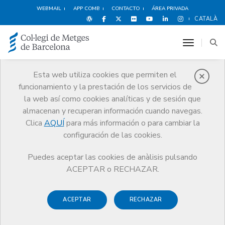
WEBMAIL
APP COMB
CONTACTO
ÁREA PRIVADA
CATALÀ
toggle n
Esta web utiliza cookies que permiten el
funcionamiento y la prestación de los servicios de
Noticias
la web así como cookies analíticas y de sesión que
Comunicación
Noticias
almacenan y recuperan información cuando navegas.
Convocatoria MIR 2016-17: novedades y calendario de las pruebas
selectivas
Clica
AQUÍ
para más información o para cambiar la
configuración de las cookies.
Puedes aceptar las cookies de anàlisis pulsando
ACEPTAR o RECHAZAR.
ACEPTAR
RECHAZAR
13 SEPTIEMBRE DE 2016
Convocatoria MIR 2016-17: