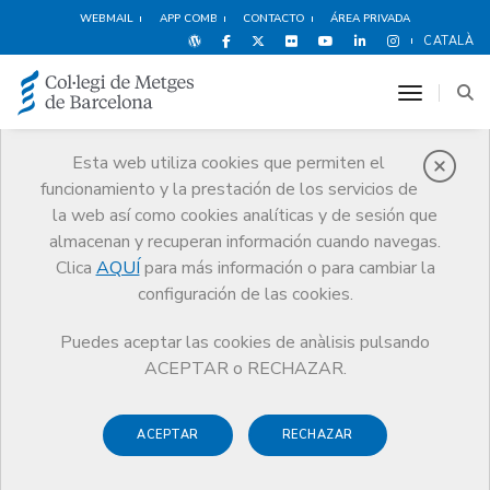
WEBMAIL
APP COMB
CONTACTO
ÁREA PRIVADA
CATALÀ
toggle n
Esta web utiliza cookies que permiten el
funcionamiento y la prestación de los servicios de
Noticias
la web así como cookies analíticas y de sesión que
Comunicación
Noticias
almacenan y recuperan información cuando navegas.
Convocatoria elecciones colegiales 2006
Clica
AQUÍ
para más información o para cambiar la
configuración de las cookies.
Puedes aceptar las cookies de anàlisis pulsando
ACEPTAR o RECHAZAR.
3 DICIEMBRE DE 2005
ACEPTAR
RECHAZAR
Convocatoria elecciones
colegiales 2006