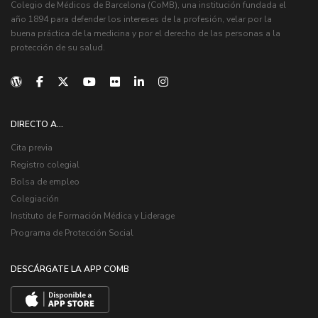
Colegio de Médicos de Barcelona (CoMB), una institución fundada el
año 1894 para defender los intereses de la profesión, velar por la
buena práctica de la medicina y por el derecho de las personas a la
protección de su salud.
DIRECTO A...
Cita previa
Registro colegial
Bolsa de empleo
Colegiación
Instituto de Formación Médica y Liderage
Programa de Protección Social
DESCÁRGATE LA APP COMB