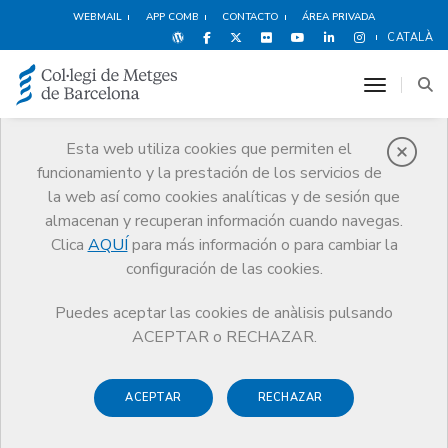
WEBMAIL
APP COMB
CONTACTO
ÁREA PRIVADA
CATALÀ
toggle n
Esta web utiliza cookies que permiten el
funcionamiento y la prestación de los servicios de
Noticias
la web así como cookies analíticas y de sesión que
Comunicación
Noticias
almacenan y recuperan información cuando navegas.
Convocatoria de la segunda edición de los Premios a las mejores
prácticas de Conciliación en el sector sanitario del CCMC
Clica
AQUÍ
para más información o para cambiar la
configuración de las cookies.
Puedes aceptar las cookies de anàlisis pulsando
ACEPTAR o RECHAZAR.
ACEPTAR
RECHAZAR