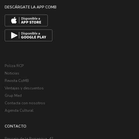
DESCÁRGATE LA APP COMB
Poliza RCP
Noticias
Revista CoMB
Ventajas y descuentos
Grup Med
Contacta con nosotros
Agenda Cultural
CONTACTO
Passeig de la Bonanova, 47