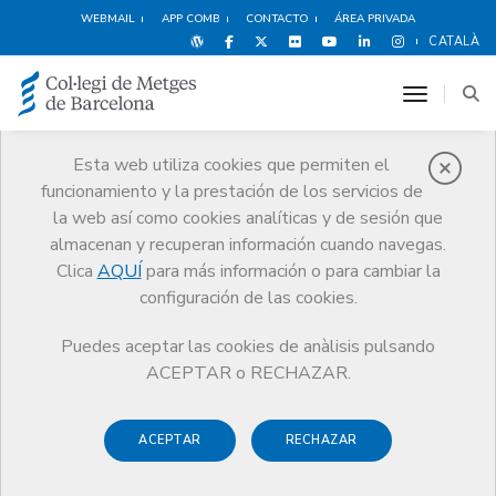
WEBMAIL
APP COMB
CONTACTO
ÁREA PRIVADA
CATALÀ
toggle n
Esta web utiliza cookies que permiten el
funcionamiento y la prestación de los servicios de
Noticias
la web así como cookies analíticas y de sesión que
Comunicación
Noticias
almacenan y recuperan información cuando navegas.
Artículo “La atención médica al menor” del Dr. Màrius Morlans,
miembro de la Comisión de Deontología del COMB, publicado en La
Clica
AQUÍ
para más información o para cambiar la
Vanguardia el 22/11/2009
configuración de las cookies.
Puedes aceptar las cookies de anàlisis pulsando
ACEPTAR o RECHAZAR.
ACEPTAR
RECHAZAR
29 NOVIEMBRE DE 2009
Artículo “La atención médica