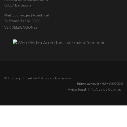
08017 Barcelona
Mail:
col.metges
Telèfono: 93 567 88 88
VER DELEGACIONES
© Col·legi Oficial de Metges de Barcelona
Última actualización:
8/8/2026
Aviso legal
|
Política de Cookies