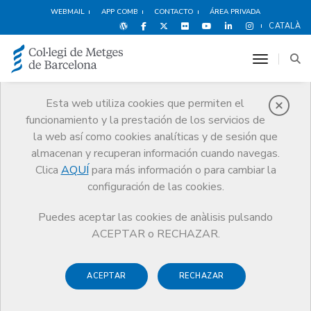
WEBMAIL
APP COMB
CONTACTO
ÁREA PRIVADA
CATALÀ
toggle n
Esta web utiliza cookies que permiten el
funcionamiento y la prestación de los servicios de
Noticias
la web así como cookies analíticas y de sesión que
Comunicación
Noticias
almacenan y recuperan información cuando navegas.
Apuntes del Código de Deontología: nueva ficha, dedicada a la
objeción de conciencia
Clica
AQUÍ
para más información o para cambiar la
configuración de las cookies.
Puedes aceptar las cookies de anàlisis pulsando
ACEPTAR o RECHAZAR.
ACEPTAR
RECHAZAR