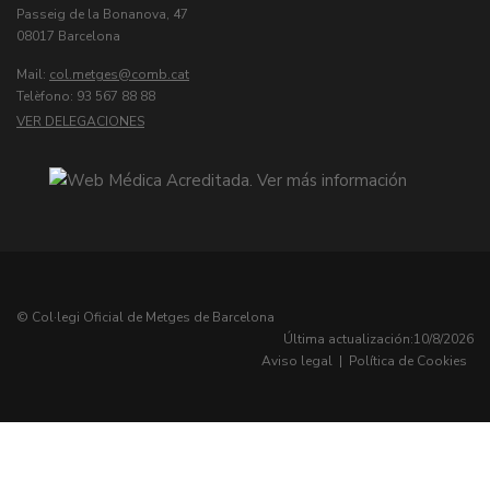
Passeig de la Bonanova, 47
08017 Barcelona
Mail:
col.metges
Telèfono: 93 567 88 88
VER DELEGACIONES
© Col·legi Oficial de Metges de Barcelona
Última actualización:
10/8/2026
Aviso legal
|
Política de Cookies